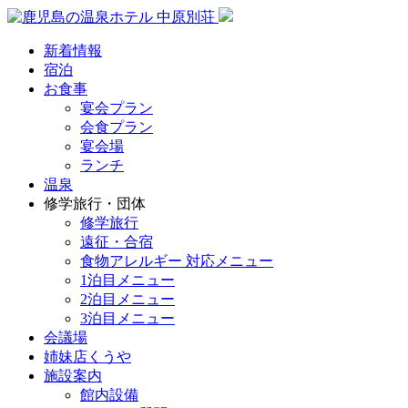
新着情報
宿泊
お食事
宴会プラン
会食プラン
宴会場
ランチ
温泉
修学旅行・団体
修学旅行
遠征・合宿
食物アレルギー 対応メニュー
1泊目メニュー
2泊目メニュー
3泊目メニュー
会議場
姉妹店くうや
施設案内
館内設備