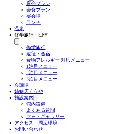
ブ
宴会プラン
メ
会食プラン
ニ
宴会場
ュ
ランチ
ー
温泉
を
修学旅行・団体
開
く
サ
ブ
修学旅行
メ
遠征・合宿
ニ
食物アレルギー 対応メニュー
ュ
1泊目メニュー
ー
2泊目メニュー
を
3泊目メニュー
開
く
会議場
姉妹店くうや
施設案内
サ
ブ
館内設備
メ
よくある質問
ニ
フォトギャラリー
ュ
アクセス・周辺環境
ー
お問い合わせ
を