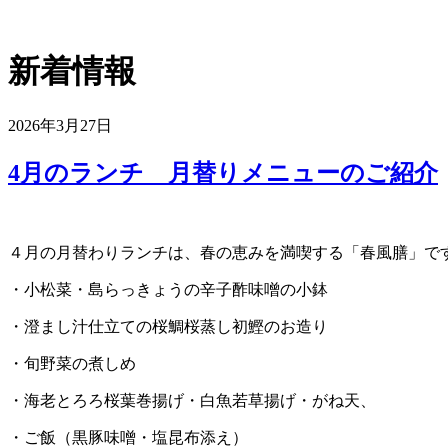
開
く
新着情報
2026年3月27日
4月のランチ 月替りメニューのご紹介
４月の月替わりランチは、春の恵みを満喫する「春風膳」で
・小松菜・島らっきょうの辛子酢味噌の小鉢
・澄まし汁仕立ての桜鯛桜蒸し初鰹のお造り
・旬野菜の煮しめ
・海老とろろ桜葉巻揚げ・白魚若草揚げ・がね天、
・ご飯（黒豚味噌・塩昆布添え）