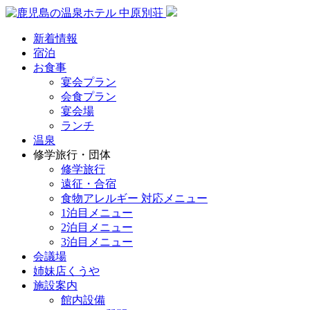
新着情報
宿泊
お食事
宴会プラン
会食プラン
宴会場
ランチ
温泉
修学旅行・団体
修学旅行
遠征・合宿
食物アレルギー 対応メニュー
1泊目メニュー
2泊目メニュー
3泊目メニュー
会議場
姉妹店くうや
施設案内
館内設備