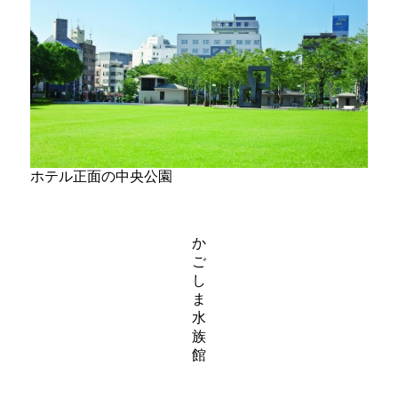
ホテル正面の中央公園
か
ご
し
ま
水
族
館