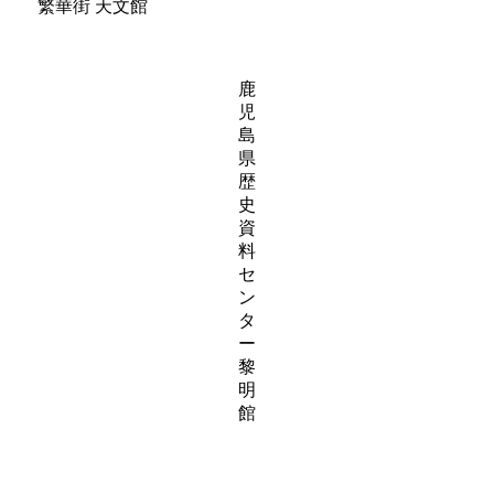
繁華街 天文館
鹿
児
島
県
歴
史
資
料
セ
ン
タ
ー
黎
明
館