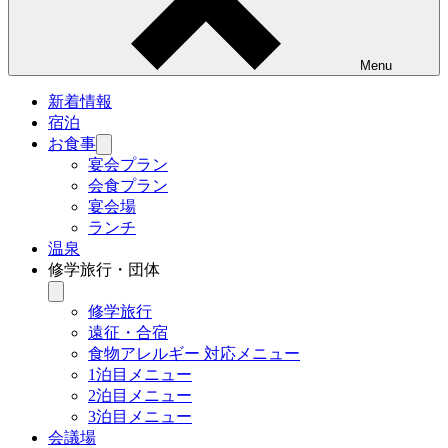
Menu
新着情報
宿泊
お食事
サ
ブ
宴会プラン
メ
会食プラン
ニ
宴会場
ュ
ランチ
ー
温泉
を
修学旅行・団体
開
く
サ
ブ
修学旅行
メ
遠征・合宿
ニ
食物アレルギー 対応メニュー
ュ
1泊目メニュー
ー
2泊目メニュー
を
3泊目メニュー
開
く
会議場