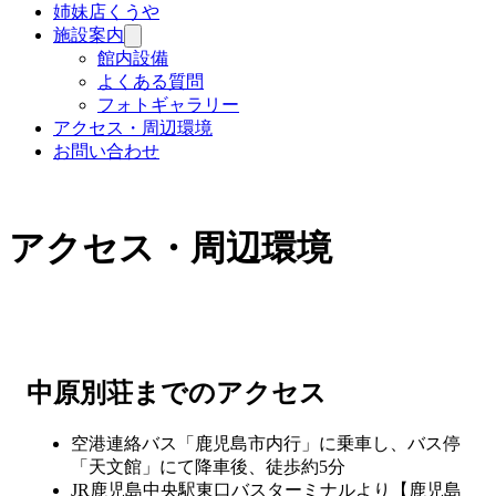
姉妹店くうや
施設案内
サ
ブ
館内設備
メ
よくある質問
ニ
フォトギャラリー
ュ
アクセス・周辺環境
ー
お問い合わせ
を
開
く
アクセス・周辺環境
中原別荘までのアクセス
空港連絡バス「鹿児島市内行」に乗車し、バス停
「天文館」にて降車後、徒歩約5分
JR鹿児島中央駅東口バスターミナルより【鹿児島