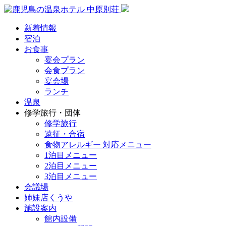
新着情報
宿泊
お食事
宴会プラン
会食プラン
宴会場
ランチ
温泉
修学旅行・団体
修学旅行
遠征・合宿
食物アレルギー 対応メニュー
1泊目メニュー
2泊目メニュー
3泊目メニュー
会議場
姉妹店くうや
施設案内
館内設備