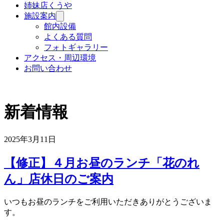
姉妹店くうや
施設案内
サ
ブ
館内設備
メ
よくある質問
ニ
フォトギャラリー
ュ
アクセス・周辺環境
ー
お問い合わせ
を
開
く
新着情報
2025年3月11日
【修正】４月お昼のランチ「花のれ
ん」店休日のご案内
いつもお昼のランチをご利用いただきありがとうございま
す。